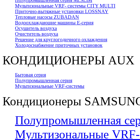
Полупромышленная серия Mr.SLIM
Мультизональные VRF- системы CITY MULTI
Приточно-вытяжные установки LOSSNAY
Тепловые насосы ZUBADAN
Водоохлаждающие машины Е-серия
Осушитель воздуха
Очиститель воздуха
Решение для круглогодичного охлаждения
Холодоснабжение приточных установок
КОНДИЦИОНЕРЫ AUX
Бытовая серия
Полупромышленная серия
Мультизональные VRF-системы
Кондиционеры SAMSUN
Полупромышленная се
Мультизональные VRF-